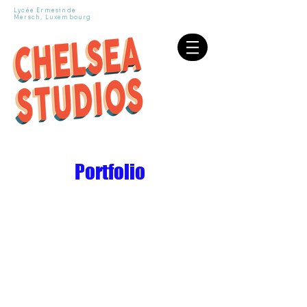
Lycée Ermesinde
Mersch, Luxembourg
Portfolio